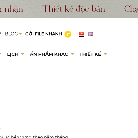
W
BLOG
GỞI FILE NHANH
LỊCH
ẤN PHẨM KHÁC
THIẾT KẾ
.
ữ ký ức bền vững theo năm tháng.