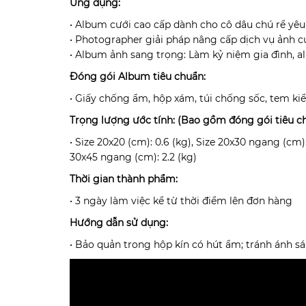
Ứng dụng:
• Album cưới cao cấp dành cho cô dâu chú rể yêu 
• Photographer giải pháp nâng cấp dịch vụ ảnh c
• Album ảnh sang trọng: Làm kỷ niệm gia đình, a
Đóng gói Album tiêu chuẩn:
• Giấy chống ẩm, hộp xám, túi chống sốc, tem k
Trọng lượng ước tính: (Bao gồm đóng gói tiêu c
• Size 20x20 (cm): 0.6 (kg), Size 20x30 ngang (cm): 
30x45 ngang (cm): 2.2 (kg)
Thời gian thành phẩm:
• 3 ngày làm việc kể từ thời điểm lên đơn hàng
Hướng dẫn sử dụng:
• Bảo quản trong hộp kín có hút ẩm; tránh ánh sá