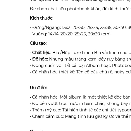
Để chọn chất liệu photobook khác, đổi kích thước
Kích thước:
- Đứng/Ngang: 15x21,20x30, 25x25, 25x35, 30x40, 
- Vuông: 14x14, 20x20, 25x25, 30x30 (cm)
Cấu tạo:
•
Chất liệu:
Bìa /Hộp Luxe Linen Bìa vải linen cao 
•
Đế hộp:
Nhung màu trắng kem, dây ruy băng tr
• Đóng cuốn với: tất cả loại Album hoặc Photobo
• Cá nhân hóa thiết kế: Tên cô dâu chú rể, ngày c
Ưu điểm:
• Cá nhân hóa: Mỗi album là một thiết kế độc bản
• Độ bền vượt trội: mực in bám chắc, không bay 
• Thẩm mỹ cao: Tái hiện tinh tế các chi tiết typo
• Chạm cảm xúc: Mang tính lưu giữ ký ức và thể 