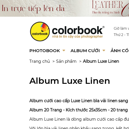
Giờ làm v
Thứ 2 - T
PHOTOBOOK
ALBUM CƯỚI
ẢNH CỔ
Trang chủ
Sản phẩm
Album Luxe Linen
Album Luxe Linen
Album cưới cao cấp Luxe Linen bìa vải linen sang
Album 20 Trang - Kích thước 25x35cm - 20 trang
Album Luxe Linen là dòng album cưới cao cấp được
Với lớp bìa vải linen nhập khẩu sang trọng, kết