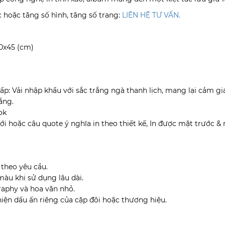
 hoặc tăng số hình, tăng số trang:
LIÊN HỆ TƯ VẤN
.
30x45 (cm)
cấp: Vải nhập khẩu với sắc trắng ngà thanh lịch, mang lại cảm gi
ắng.
ok
ưới hoặc câu quote ý nghĩa in theo thiết kế, In được mặt trước &
 theo yêu cầu.
màu khi sử dụng lâu dài.
graphy và hoa văn nhỏ.
hiện dấu ấn riêng của cặp đôi hoặc thương hiệu.