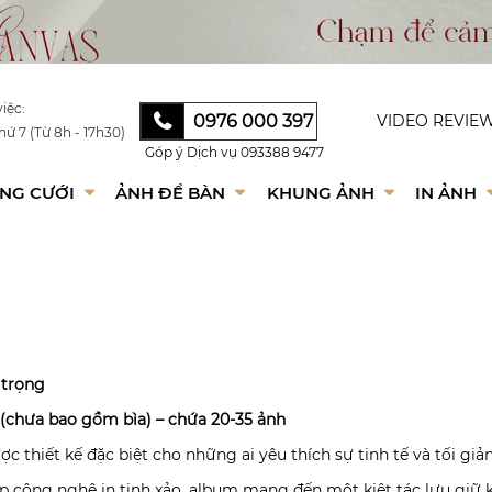
iệc:
0976 000 397
VIDEO REVIE
hứ 7 (Từ 8h - 17h30)
Góp ý Dịch vụ
093388 9477
NG CƯỚI
ẢNH ĐỂ BÀN
KHUNG ẢNH
IN ẢNH
 trọng
 (chưa bao gồm bìa) – chứa 20-35 ảnh
 thiết kế đặc biệt cho những ai yêu thích sự tinh tế và tối giản
 hợp công nghệ in tinh xảo, album mang đến một kiệt tác lưu gi