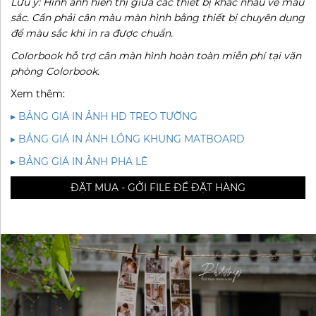
Lưu ý: Hình ảnh hiển thị giữa các thiết bị khác nhau về màu
sắc. Cần phải cân màu màn hình bằng thiết bị chuyên dụng
để màu sắc khi in ra được chuẩn.
Colorbook hỗ trợ cân màn hình hoàn toàn miễn phí tại văn
phòng Colorbook.
Xem thêm:
▸ BẢNG GIÁ IN ẢNH HD TREO TƯỜNG
▸ BẢNG GIÁ IN ẢNH LỒNG KHUNG MATBOARD
▸ BẢNG GIÁ IN ẢNH PHA LÊ
ĐẶT MUA - GỞI FILE ĐỂ ĐẶT HÀNG