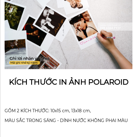
KÍCH THƯỚC IN ẢNH POLAROID
GỒM 2 KÍCH THƯỚC: 10x15 cm, 13x18 cm,
MÀU SẮC TRONG SÁNG - DÍNH NƯỚC KHÔNG PHAI MÀU