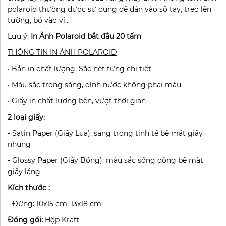
polaroid thường được sử dụng để dán vào sổ tay, treo lên
tường, bỏ vào ví...
Lưu ý:
In Ảnh Polaroid bắt đầu 20 tấm
THÔNG TIN IN ẢNH POLAROID
• Bản in chất lượng, Sắc nét từng chi tiết
• Màu sắc trong sáng, dính nước không phai màu
• Giấy in chất lượng bền, vượt thời gian
2 loại giấy:
- Satin Paper (Giấy Lụa): sang trọng tinh tế
bề mặt giấy
nhung
- Glossy Paper (Giấy Bóng): màu sắc sống động
bề mặt
giấy láng
Kích thước :
- Đứng: 10x15 cm, 13x18 cm
Đóng gói:
Hộp Kraft