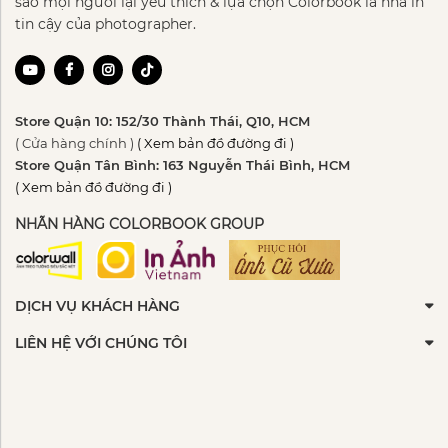
sao mọi người lại yêu thích & lựa chọn Colorbook là nhà in
tin cậy của photographer.
Store Quận 10: 152/30 Thành Thái, Q10, HCM
( Cửa hàng chính )
( Xem bản đồ đường đi )
Store Quận Tân Bình: 163 Nguyễn Thái Bình, HCM
( Xem bản đồ đường đi )
NHÃN HÀNG COLORBOOK GROUP
DỊCH VỤ KHÁCH HÀNG
LIÊN HỆ VỚI CHÚNG TÔI